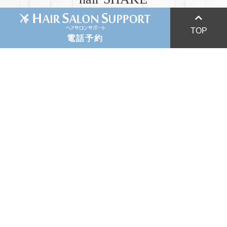
047-433-7886
SHAKE
047-423-7446
〒262-0033
TOP
電話予約
千葉県千葉市花見川区幕張本郷5-7-1
047-425-3287
TEL：0120-910-620
043-276-1690
詳細
043-275-6100
HIGASHI FUNABASHI
東船橋店
〒273-0002
千葉県船橋市東船橋2-8-8
TEL：047-425-3287
詳細
MAKUHARI HONGO