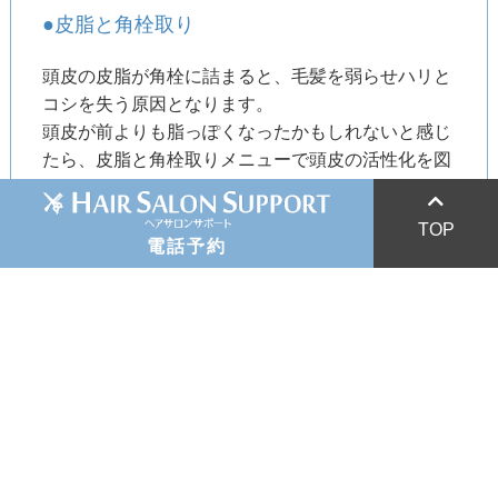
●皮脂と角栓取り
頭皮の皮脂が角栓に詰まると、毛髪を弱らせハリと
コシを失う原因となります。
頭皮が前よりも脂っぽくなったかもしれないと感じ
たら、皮脂と角栓取りメニューで頭皮の活性化を図
りましょう。
047-433-7886
症状に合わせて3つのメニューをご用意しておりま
047-423-7446
TOP
す。
電話予約
047-425-3287
・1,100円コース
043-276-1690
・1,650円コース
・2,090円コース
043-275-6100