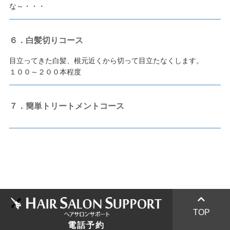
な～・・・
６．白髪切りコース
目立ってきた白髪、根元近くから切って目立たなくします。
１００～２００本程度
７．簡単トリートメントコース
047-433-7886
047-423-7446
TOP
SHAKE
電話予約
047-425-3287