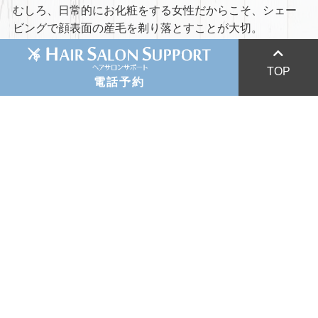
むしろ、日常的にお化粧をする女性だからこそ、シェー
ビングで顔表面の産毛を剃り落とすことが大切。
047-433-7886
レディースシェーブをするだけで「顔がワントーン明る
くなった！」と多くのお客様からご好評をいただいてい
047-423-7446
TOP
ます。お化粧のりも良くなるので、ぜひ定期的にご利用
電話予約
047-425-3287
ください。
043-276-1690
043-275-6100
女性のビューティケアは、hair SHAKE
で
hair SHAKEに来店されるお客様が、新しい「キレイ」
に出会い、笑顔で退店されることは我々スタッフにとっ
てこの上ない喜びです。
ぜひ、あなたの「キレイ」を作るサポートをさせてくだ