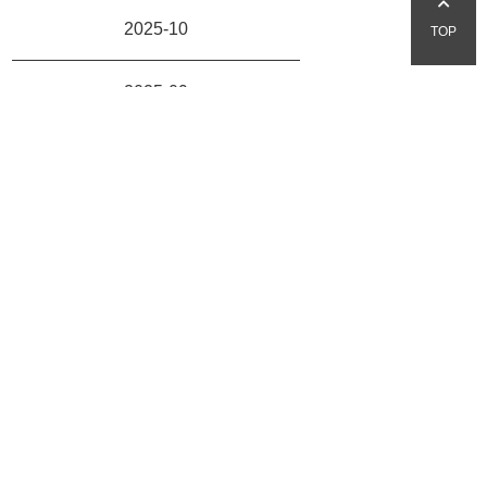
2025-10
TOP
2025-09
hair SHAKE
SHAKE
〒262-0033
千葉県千葉市花見川区幕張本郷5-7-1